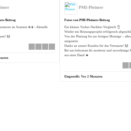
eimer
PMI-Pleimer
ers Beitrag
Fotos von PMI-Pleimers Beitrag
aturen im Sommer ❄️☀️ - Aktuelle
Ein kleiner Vorher-Nachher-Vergleich 👌
Wieder ein Heizungsprojekt erfolgreich abgeschl
uen! 🙌
Von der Planung bis zur fertigen Montage – alles
umgesetzt.
Danke an unsere Kunden für das Vertrauen! 🙌
Bei uns bekommt ihr moderne und zuverlässige 
aus einer Hand 🔥
naten
Eingestellt:
Vor 2 Monaten