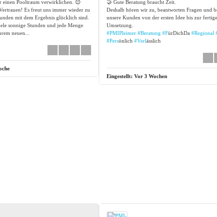
ir einen Pooltraum verwirklichen. 😊
🤝 Gute Beratung braucht Zeit.
Vertrauen! Es freut uns immer wieder zu
Deshalb hören wir zu, beantworten Fragen und b
unden mit dem Ergebnis glücklich sind.
unsere Kunden von der ersten Idee bis zur fertig
ele sonnige Stunden und jede Menge
Umsetzung.
rem neuen...
#PMIPleimer
#Beratung
#F
ürDichDa
#Regional
#Pers
önlich
#Verl
ässlich
oche
Eingestellt:
Vor 3 Wochen