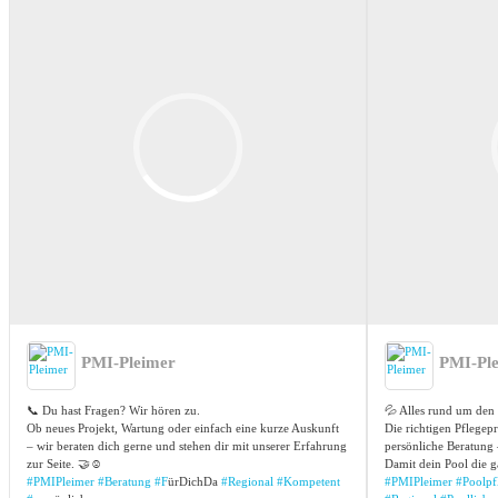
PMI-Pleimer
PMI-Pl
📞 Du hast Fragen? Wir hören zu.
💦 Alles rund um den 
Ob neues Projekt, Wartung oder einfach eine kurze Auskunft
Die richtigen Pflege
– wir beraten dich gerne und stehen dir mit unserer Erfahrung
persönliche Beratung 
zur Seite. 🤝☺️
Damit dein Pool die g
#PMIPleimer
#Beratung
#F
ürDichDa
#Regional
#Kompetent
#PMIPleimer
#Poolpf