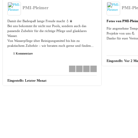
PMI-Pleimer
PMI-Pl
Damit der Badespaß lange Freude macht 💧☀️
Fotos von PMI-Pleim
Bei uns bekommt ihr nicht nur Pools, sondern auch das
Für angenehme Temper
passende Zubehör für die richtige Pflege und glasklares
Projekte von uns 💪
Wasser.
Danke für euer Vertra
Von Wasserpflege über Reinigungsmittel bis hin zu
praktischem Zubehör – wir beraten euch gerne und finden...
1 Kommentare
Eingestellt:
Vor 2 Mo
Eingestellt:
Letzter Monat