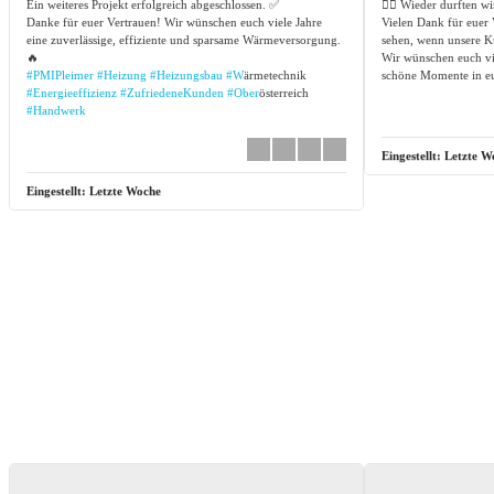
Ein weiteres Projekt erfolgreich abgeschlossen. ✅
🏊‍♂️ Wieder durften w
Danke für euer Vertrauen! Wir wünschen euch viele Jahre
Vielen Dank für euer 
eine zuverlässige, effiziente und sparsame Wärmeversorgung.
sehen, wenn unsere K
🔥
Wir wünschen euch vi
#PMIPleimer
#Heizung
#Heizungsbau
#W
ärmetechnik
schöne Momente in eu
#Energieeffizienz
#ZufriedeneKunden
#Ober
österreich
#Handwerk
Eingestellt:
Letzte W
Eingestellt:
Letzte Woche