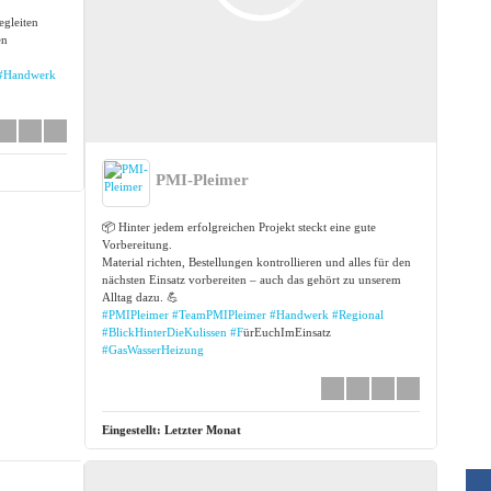
egleiten
en
#Handwerk
PMI-Pleimer
📦 Hinter jedem erfolgreichen Projekt steckt eine gute
Vorbereitung.
Material richten, Bestellungen kontrollieren und alles für den
nächsten Einsatz vorbereiten – auch das gehört zu unserem
Alltag dazu. 💪
#PMIPleimer
#TeamPMIPleimer
#Handwerk
#Regional
#BlickHinterDieKulissen
#F
ürEuchImEinsatz
#GasWasserHeizung
Eingestellt:
Letzter Monat