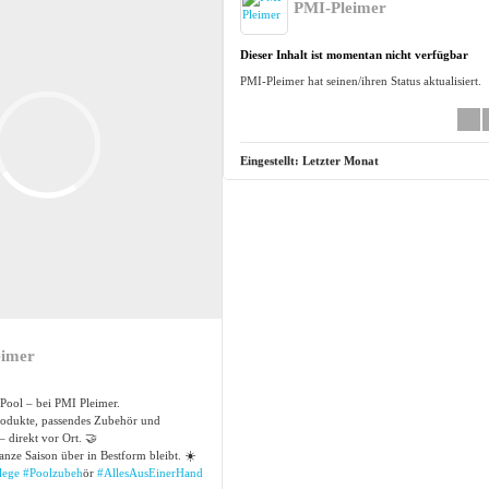
PMI-Pleimer
Dieser Inhalt ist momentan nicht verfügbar
PMI-Pleimer hat seinen/ihren Status aktualisiert.
Eingestellt:
Letzter Monat
eimer
Pool – bei PMI Pleimer.
produkte, passendes Zubehör und
– direkt vor Ort. 🤝
anze Saison über in Bestform bleibt. ☀️
lege
#Poolzubeh
ör
#AllesAusEinerHand