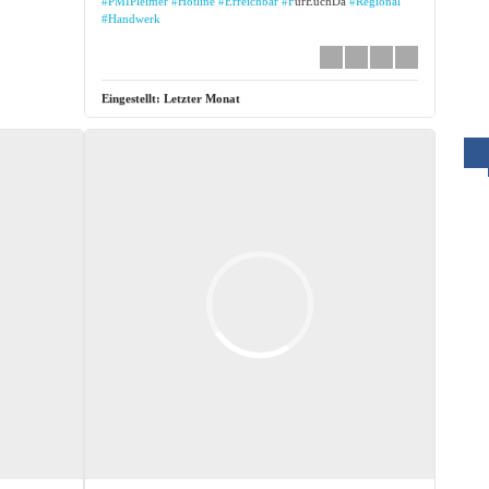
#PMIPleimer
#Hotline
#Erreichbar
#F
ürEuchDa
#Regional
#Handwerk
Eingestellt:
Letzter Monat