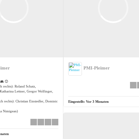
eimer
PMI-Pleimer
 👥 😊
h rechts): Roland Schatz,
Katharina Lettner, Gregor Wolfinger,
ch rechts): Christian Einsiedler, Dominic
Eingestellt:
Vor 3 Monaten
la Nimigean)
naten