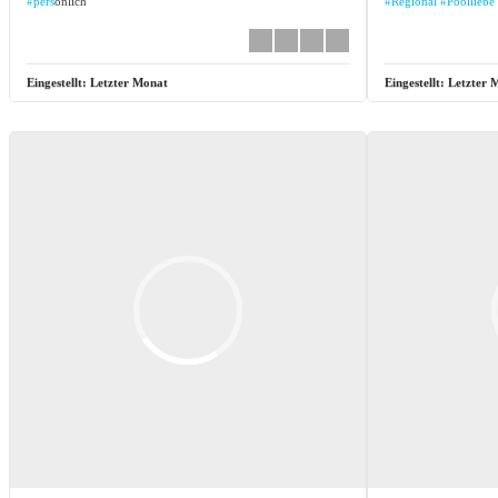
#pers
önlich
#Regional
#Poolliebe
Eingestellt:
Letzter Monat
Eingestellt:
Letzter 